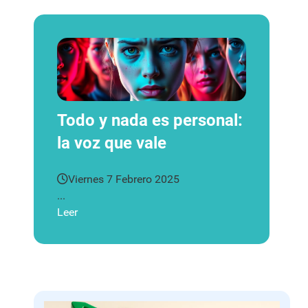
Todo y nada es personal:
la voz que vale
Viernes 7 Febrero 2025
...
Leer