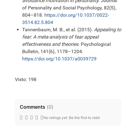
avoidance motivation in personality.
Journal
of Personality and Social Psychology, 82(5),
804–818.
https://doi.org/10.1037/0022-
3514.82.5.804
Tannenbaum, M. B., et al. (2015).
Appealing to
fear: A meta-analysis of fear appeal
effectiveness and theories.
Psychological
Bulletin, 141(6), 1178–1204.
https://doi.org/10.1037/a0039729
Visto: 198
Comments
(
0
)
No ratings yet. Be the first to rate!