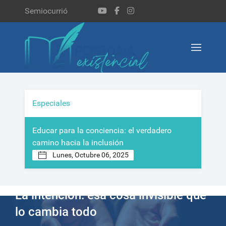
Semiocurrió
Especiales
Educar para la conciencia: el verdadero
Tra
camino hacia la inclusión
Lunes, Octubre 06, 2025
La intención: esa cosa invisible que
lo cambia todo