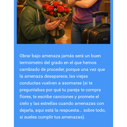
Obrar bajo amenaza jamás será un buen
termómetro del grado en el que hemos
cambiado de proceder, porque una vez que
la amenaza desaparece, las viejas
conductas vuelven a asomarse (si te
preguntabas por qué tu pareja te compra
flores, te escribe canciones y promete el
cielo y las estrellas cuando amenazas con
dejarla, aquí está la respuesta… sobre todo,
si sueles cumplir tus amenazas).