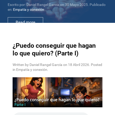
Escrito por: Daniel Rangel García on 30 Mayo 2025. Publicado
en:
Empatía y conexión
Read more
¿Puedo conseguir que hagan
lo que quiero? (Parte I)
Written by
Daniel Rangel García
on
18 Abril 2026
. Posted
in
Empatía y conexión
.