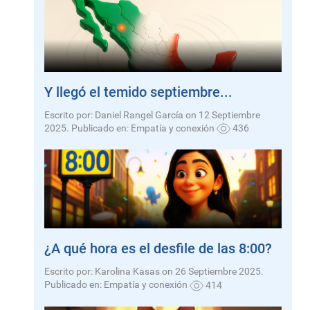
Y llegó el temido septiembre...
Escrito por: Daniel Rangel García on 12 Septiembre
2025. Publicado en:
Empatía y conexión
436
¿A qué hora es el desfile de las 8:00?
Escrito por: Karolina Kasas on 26 Septiembre 2025.
Publicado en:
Empatía y conexión
414