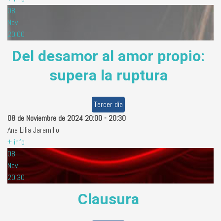
08
Nov
20:00
Del desamor al amor propio:
supera la ruptura
Tercer día
08 de Noviembre de 2024
20:00
-
20:30
Ana Lilia Jaramillo
+ info
08
Nov
20:30
Clausura