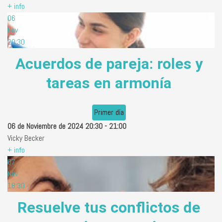
+ info
06
Nov
20:30
Acuerdos de pareja: roles y
tareas en armonía
Primer día
06 de Noviembre de 2024
20:30
-
21:00
Vicky Becker
+ info
07
Nov
18:30
Resuelve tus conflictos de