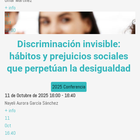
Omar Martínez
+ info
11
Oct
16:00
Discriminación invisible:
hábitos y prejuicios sociales
que perpetúan la desigualdad
2025 Conferencia
11 de Octubre de 2025
16:00
-
16:40
Nayeli Aurora García Sánchez
+ info
11
Oct
16:40